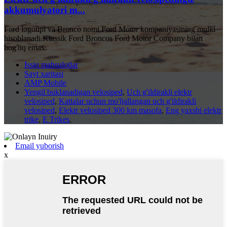
akkumulyatori m...
Ford logotipi va Bronco nomi Ford Motor kompaniyasining mulki
hisoblanadi.Klassik Ford Broncos Ford Motor Company bilan
bog'liq emas.
Issiq mahsulotlar
Sayt xaritasi
AMP Mobile
Yengil buklanadigan velosiped
,
Uch g'ildirakli elektr
velosiped
,
Kattalar uchun mo'ljallangan uch g'ildirakli
velosiped
,
Elektr velosiped 300 km masofa
,
Eng yaxshi elektr
trike
,
E Trikes
,
Email yuborish
x