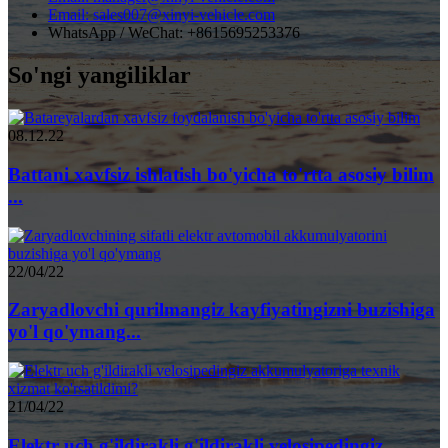
Email: sales007@xinyi-vehicle.com
WhatsApp / WeChat: +8615695253376
So'ngi yangiliklar
08.12.22
Battani xavfsiz ishlatish bo'yicha to'rtta asosiy bilim
...
22/04/22
Zaryadlovchi qurilmangiz kayfiyatingizni buzishiga
yo'l qo'ymang...
21/04/22
Elektr uch g'ildirakli g'ildirakli velosipedingiz