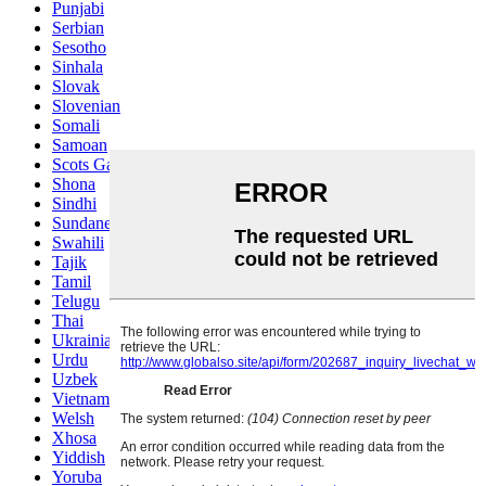
Punjabi
Serbian
Sesotho
Sinhala
Slovak
Slovenian
Somali
Samoan
Scots Gaelic
Shona
Sindhi
Sundanese
Swahili
Tajik
Tamil
Telugu
Thai
Ukrainian
Urdu
Uzbek
Vietnamese
Welsh
Xhosa
Yiddish
Yoruba