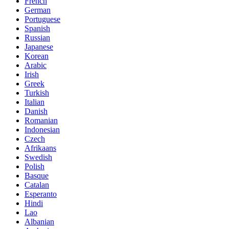
French
German
Portuguese
Spanish
Russian
Japanese
Korean
Arabic
Irish
Greek
Turkish
Italian
Danish
Romanian
Indonesian
Czech
Afrikaans
Swedish
Polish
Basque
Catalan
Esperanto
Hindi
Lao
Albanian