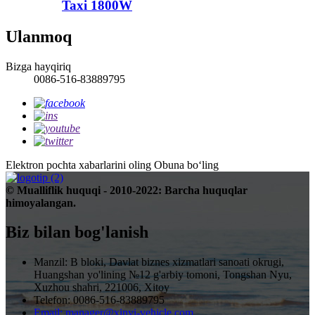
Taxi 1800W
Ulanmoq
Bizga hayqiriq
0086-516-83889795
Elektron pochta xabarlarini oling
Obuna boʻling
© Mualliflik huquqi - 2010-2022: Barcha huquqlar
himoyalangan.
Biz bilan bog'lanish
Manzil: B bloki, Davlat biznes xizmatlari sanoati okrugi,
Huangshan yo'lining №12 g'arbiy tomoni, Tongshan Nyu,
Xuzhou shahri, 221006, Xitoy
Telefon: 0086-516-83889795
Email: manager@xinyi-vehicle.com