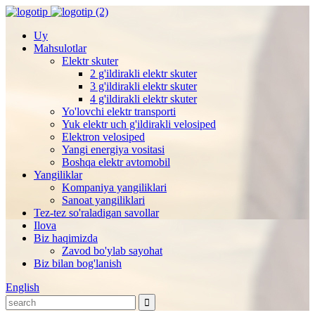
Uy
Mahsulotlar
Elektr skuter
2 g'ildirakli elektr skuter
3 g'ildirakli elektr skuter
4 g'ildirakli elektr skuter
Yo'lovchi elektr transporti
Yuk elektr uch g'ildirakli velosiped
Elektron velosiped
Yangi energiya vositasi
Boshqa elektr avtomobil
Yangiliklar
Kompaniya yangiliklari
Sanoat yangiliklari
Tez-tez so'raladigan savollar
Ilova
Biz haqimizda
Zavod bo'ylab sayohat
Biz bilan bog'lanish
English