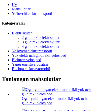
Uy
Mahsulotlar
Yo'lovchi elektr transporti
Kategoriyalar
Elektr skuter
2 g'ildirakli elektr skuter
3 g'ildirakli elektr skuter
4 g'ildirakli elektr skuter
Yo'lovchi elektr transporti
Yuk elektr uch g'ildirakli velosiped
Elektron velosiped
Yangi energiya vositasi
Boshqa elektr avtomobil
Tanlangan mahsulotlar
Og'ir yuklangan elektr mototsikli yuk uch
g'ildirakli velosiped